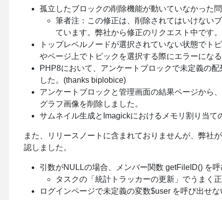
孤立したブロックの削除機能が動いていなかった問
筆者注：この修正は、削除されてはいけないブ
ています。弊社から修正のリクエスト中です。
トップレベルノードが選択されていない状態でト
やページ上でトピックを選択する際にエラーになる
PHP8において、アンケートブロックで未定義の配列キー
した。(thanks biplobice)
アンケートブロックと管理画面の結果ページから、
グラフ画像を削除しました。
サムネイル生成とImagickにおけるメモリ割り当ての問題
また、リリースノートに含まれておりませんが、弊社が
認しました。
引数がNULLの場合、メンバー関数 getFileID(
タスクの「統計トラッカーの更新」でうまく正
ログインページで未定義の変数$user を呼び出せ