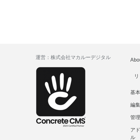
運営：
株式会社マカルーデジタル
Abo
リ
基
編
管
ア
ル