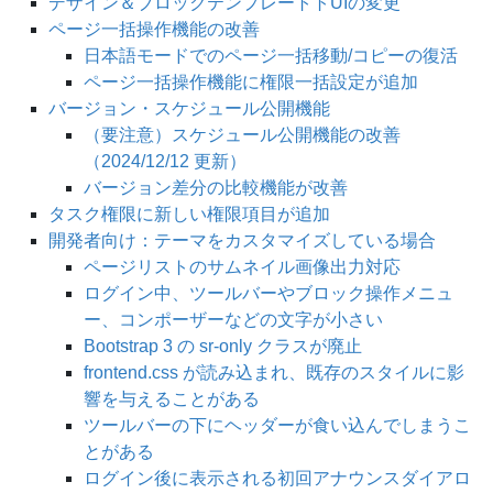
デザイン＆ブロックテンプレートトUIの変更
ページ一括操作機能の改善
日本語モードでのページ一括移動/コピーの復活
ページ一括操作機能に権限一括設定が追加
バージョン・スケジュール公開機能
（要注意）スケジュール公開機能の改善
（2024/12/12 更新）
バージョン差分の比較機能が改善
タスク権限に新しい権限項目が追加
開発者向け：テーマをカスタマイズしている場合
ページリストのサムネイル画像出力対応
ログイン中、ツールバーやブロック操作メニュ
ー、コンポーザーなどの文字が小さい
Bootstrap 3 の sr-only クラスが廃止
frontend.css が読み込まれ、既存のスタイルに影
響を与えることがある
ツールバーの下にヘッダーが食い込んでしまうこ
とがある
ログイン後に表示される初回アナウンスダイアロ