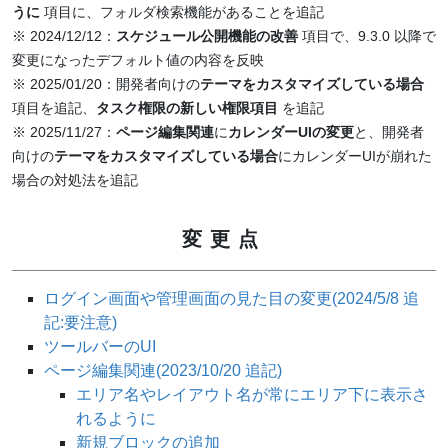
うに
項目に、フォルダ検索機能があることを追記
※ 2024/12/12：
スケジュール公開機能の改善
項目で、9.3.0 以降で
変更になったデフォルト値の内容を反映
※ 2025/01/20：開発者向けの
テーマをカスタマイズしている場合
項目を追記、
タスク権限の新しい権限項目
を追記
※ 2025/11/27：
ページ編集関連
に
カレンダーUIの変更
と、開発者
向けの
テーマをカスタマイズしている場合
にカレンダーUIが崩れた
場合の対処法を追記
変更点
ログイン画面や管理画面の見た目の変更(2024/5/8 追
記:要注意)
ツールバーのUI
ページ編集関連(2023/10/20 追記)
エリア名やレイアウト名が常にエリア下に表示さ
れるように
新規ブロックの追加