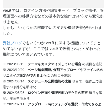
ver.9 では、ログイン方法や編集モード、ブロック操作、管
理画面への移動方法などの基本的な操作はver.8 から変化あ
りません。
しかし、いくつかの機能でUIの変更や機能改善が行われま
した。
弊社ブログ
でもいくつか ver.9 に関する機能についてまと
めてはいますが、ここでは ver.9 で改善された・変わった
機能についてまとめています。
※ 2023/06/19：
テーマをカスタマイズしている場合
の項目を追記
※ 2023/10/20：
ページ編集関連, 分割アップロードやファイル名の
サニタイズ設定ができるように
の項目を追記
※ 2024/03/14：
スケジュール公開機能の改善
項目で、操作上で注
意すべき部分を明確化
※ 2024/05/08：
ログイン画面や管理画面の見た目の変更
項目を追
記。注意事項あり
※ 2024/07/11：
アップロード時にフォルダを選択・作成できるよ