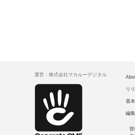
運営：
株式会社マカルーデジタル
Abo
リ
基
編
管