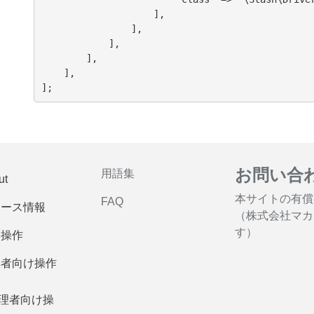
                    ],

                ],

            ],

        ],

    ],

お問い合
用語集
ut
本サイトの有償
FAQ
リース情報
（株式会社マカ
す）
本操作
集者向け操作
理者向け操