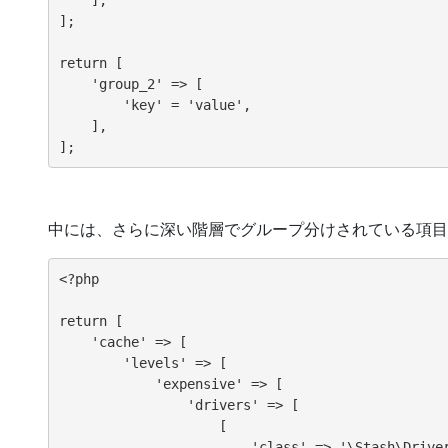
];

return [

    'group_2' => [

        'key' = 'value',

    ],

中には、さらに深い階層でグループ分けされている項目
<?php

return [

    'cache' => [

        'levels' => [

            'expensive' => [

                'drivers' => [

                    [

                        'class' => '\Stash\Driver