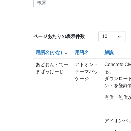
ページあたりの表示件数
用語名(かな)
用語名
解説
あどおん・てー
アドオン・
Concre
まぱっけーじ
テーマパッ
る。
ケージ
ダウンロー
ントを登録
有償・無償
アドオンパ