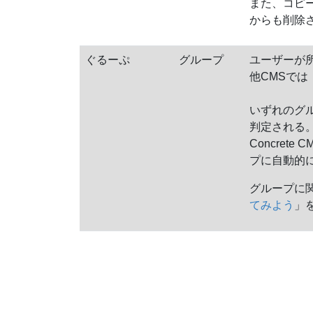
また、コピ
からも削除
ぐるーぷ
グループ
ユーザーが
他CMSで
いずれのグ
判定される
Concre
プに自動的
グループに
てみよう
」を