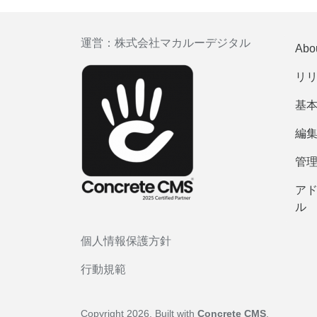
運営：
株式会社マカルーデジタル
Abo
リ
基
編
管
ア
ル
個人情報保護方針
行動規範
Copyright 2026. Built with
Concrete CMS
.