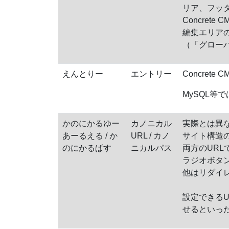
リア、フッ
Concre
編集エリア
（「グロー
えんとりー
エントリー
Concre
MySQL等
かのにかるゆー
カノニカル
実際とは異
あーるえる / か
URL / カノ
サイト構造
のにかるぱす
ニカルパス
両方のUR
ラジオボタ
他はリダイ
設定できるU
せるといっ