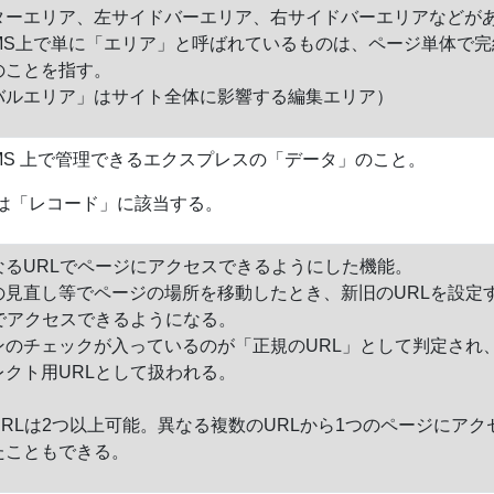
ターエリア、左サイドバーエリア、右サイドバーエリアなどが
te CMS上で単に「エリア」と呼ばれているものは、ページ単体で
のことを指す。
バルエリア」はサイト全体に影響する編集エリア）
te CMS 上で管理できるエクスプレスの「データ」のこと。
では「レコード」に該当する。
なるURLでページにアクセスできるようにした機能。
の見直し等でページの場所を移動したとき、新旧のURLを設定
Lでアクセスできるようになる。
ンのチェックが入っているのが「正規のURL」として判定され
レクト用URLとして扱われる。
RLは2つ以上可能。異なる複数のURLから1つのページにアク
たこともできる。