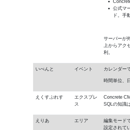
Conc
公式マ
ド。手動
サーバーが外
上からアク
利。
いべんと
イベント
カレンダー
時間単位、
えくすぷれす
エクスプレ
Concre
ス
SQLの知
えりあ
エリア
編集モード
設定されて