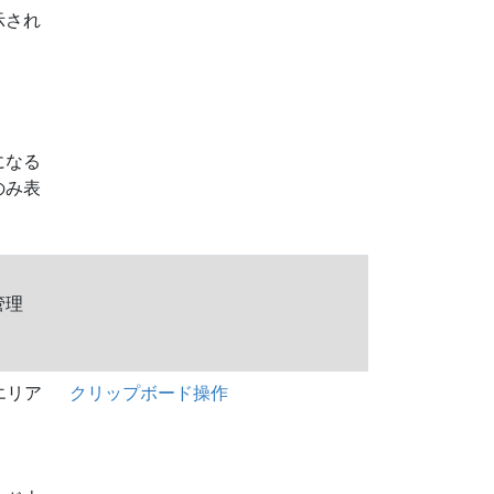
示され
になる
のみ表
管理
エリア
クリップボード操作