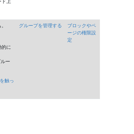
ード上
も。
グループを管理する
ブロックやペ
ージの権限設
定
動的に
グルー
限を触っ