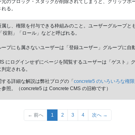
ー元のブロック・スタックが削除されてしまうと、クリップボ
される。
所属し、権限を付与できる枠組みのこと。ユーザーグループと
は「役割」「ロール」などと呼ばれる。
ループにも属さないユーザーは「登録ユーザー」グループに自
。
te CMS にログインせずにページを閲覧するユーザーは「ゲスト」
に判定される。
関する詳細な解説は弊社ブログの「
concrete5 のいろいろな権
参照。（concrete5 は Concrete CMS の旧称です）
（このページ）
← 前へ
1
2
3
4
次へ →