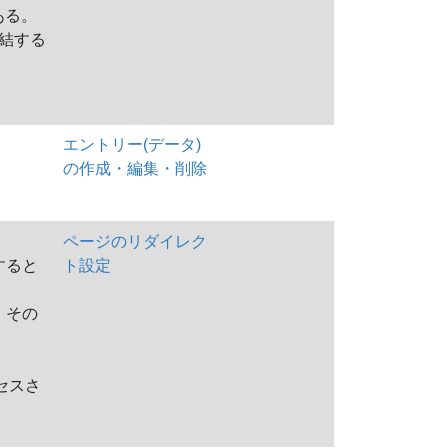
ある。
完結する
エントリー(データ)
の作成・編集・削除
ページのリダイレク
すると
ト設定
、その
セスさ