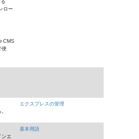
する
ンロー
 CMS
で便
。
エクスプレスの管理
る。
基本用語
インエ