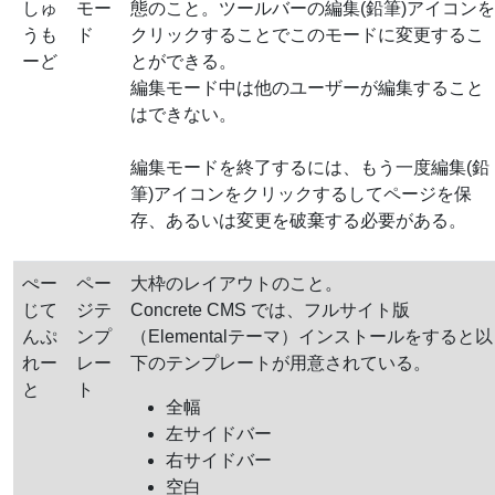
しゅ
モー
態のこと。ツールバーの編集(鉛筆)アイコンを
うも
ド
クリックすることでこのモードに変更するこ
ーど
とができる。
編集モード中は他のユーザーが編集すること
はできない。
編集モードを終了するには、もう一度編集(鉛
筆)アイコンをクリックするしてページを保
存、あるいは変更を破棄する必要がある。
ぺー
ペー
大枠のレイアウトのこと。
じて
ジテ
Concrete CMS では、フルサイト版
んぷ
ンプ
（Elementalテーマ）インストールをすると以
れー
レー
下のテンプレートが用意されている。
と
ト
全幅
左サイドバー
右サイドバー
空白