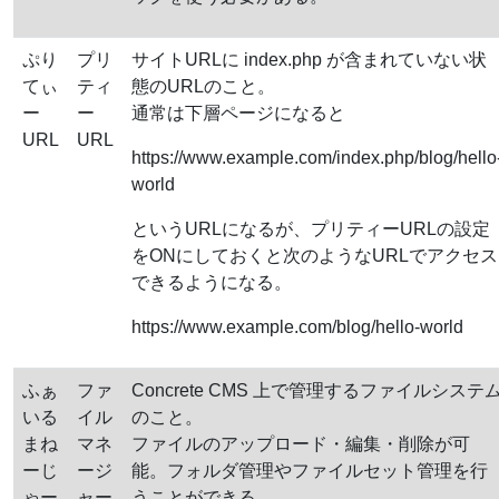
ぷり
プリ
サイトURLに index.php が含まれていない状
てぃ
ティ
態のURLのこと。
ー
ー
通常は下層ページになると
URL
URL
https://www.example.com/index.php/blog/hello
world
というURLになるが、プリティーURLの設定
をONにしておくと次のようなURLでアクセス
できるようになる。
https://www.example.com/blog/hello-world
ふぁ
ファ
Concrete CMS 上で管理するファイルシステ
いる
イル
のこと。
まね
マネ
ファイルのアップロード・編集・削除が可
ーじ
ージ
能。フォルダ管理やファイルセット管理を行
ゃー
ャー
うことができる。